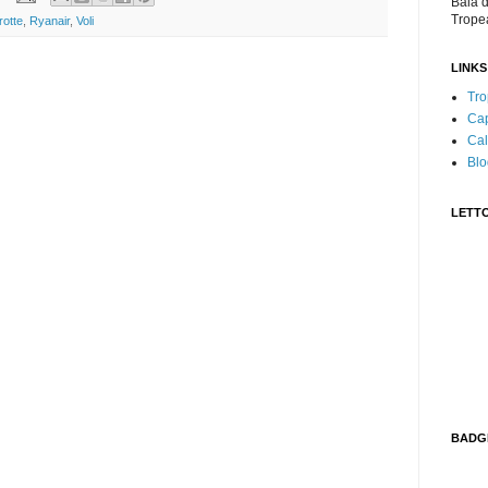
Baia d
Trope
rotte
,
Ryanair
,
Voli
LINKS
Tro
Cap
Cal
Blo
LETTO
BADG