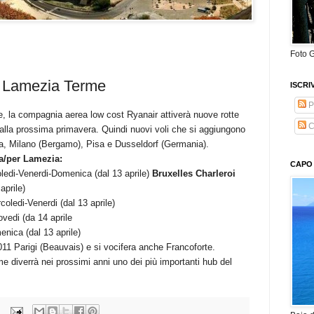
Foto G
r Lamezia Terme
ISCRI
P
se, la compagnia aerea low cost Ryanair attiverà nuove rotte
C
 dalla prossima primavera. Quindi nuovi voli che si aggiungono
gna, Milano (Bergamo), Pisa e Dusseldorf (Germania).
da/per Lamezia:
CAPO 
ledi-Venerdi-Domenica (dal 13 aprile)
Bruxelles Charleroi
aprile)
ledi-Venerdi (dal 13 aprile)
edi (da 14 aprile
nica (dal 13 aprile)
011 Parigi (Beauvais) e si vocifera
anche Francoforte.
me diverrà nei prossimi anni uno dei più importanti hub del