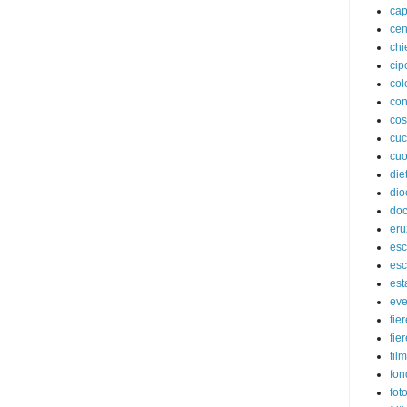
cap
cen
chi
cip
col
con
cos
cuc
cuo
die
dio
doc
eru
esc
esc
est
eve
fie
fie
film
fon
fot