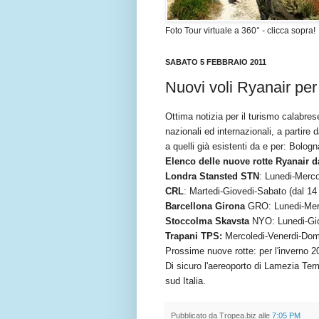
Foto Tour virtuale a 360° - clicca sopra!
SABATO 5 FEBBRAIO 2011
Nuovi voli Ryanair pe
Ottima notizia per il turismo calabre
nazionali ed internazionali, a partire
a quelli già esistenti da e per: Bolo
Elenco delle nuove rotte Ryanair 
Londra Stansted STN
: Lunedi-Merco
CRL
: Martedi-Giovedi-Sabato (dal 14 
Barcellona Girona
GRO: Lunedi-Merco
Stoccolma Skavsta
NYO: Lunedi-Giov
Trapani TPS:
Mercoledi-Venerdi-Dome
Prossime nuove rotte: per l'inverno 2
Di sicuro l'aereoporto di Lamezia Ter
sud Italia.
Pubblicato da
Tropea.biz
alle
7:05 PM