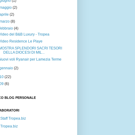
giugno
(1)
maggio
(2)
aprile
(2)
marzo
(8)
febbraio
(4)
Video del B&B Luxury - Tropea
Video Residence Le Playe
MOSTRA SPLENDORI SACRI TESORI
DELLA DIOCESI DI MIL...
Nuovi voli Ryanair per Lamezia Terme
gennaio
(2)
10
(22)
09
(6)
CO BLOG PERSONALE
ABORATORI
Staff Tropea.biz
Tropea.biz