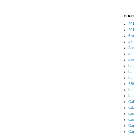
ETICH
20
20
5 v
alb
Ant
art
avv
bai
bar
bas
BB
bed
bri
Cal
cal
ca
ca
Cap
Cap