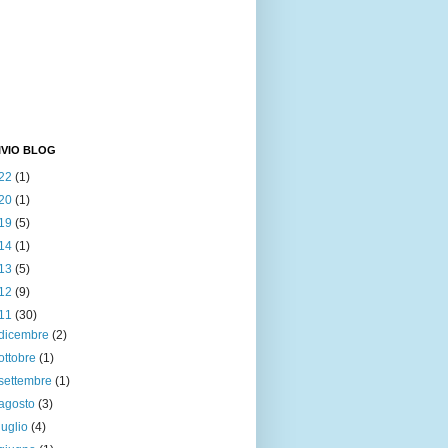
IVIO BLOG
22
(1)
20
(1)
19
(5)
14
(1)
13
(5)
12
(9)
11
(30)
dicembre
(2)
ottobre
(1)
settembre
(1)
agosto
(3)
luglio
(4)