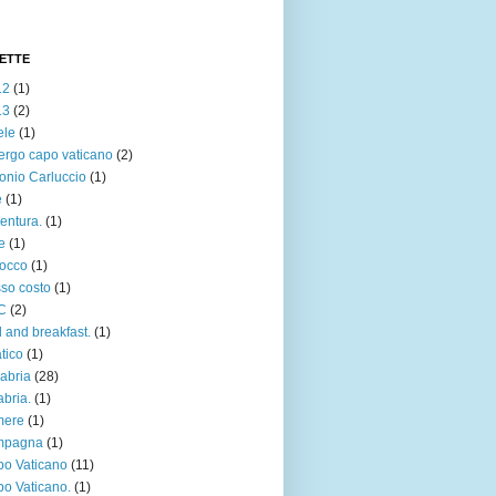
ETTE
12
(1)
13
(2)
ele
(1)
ergo capo vaticano
(2)
onio Carluccio
(1)
e
(1)
entura.
(1)
e
(1)
occo
(1)
so costo
(1)
C
(2)
 and breakfast.
(1)
atico
(1)
abria
(28)
abria.
(1)
mere
(1)
mpagna
(1)
o Vaticano
(11)
o Vaticano.
(1)