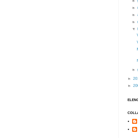
►
►
►
►
▼
►
►
20
►
20
ELEN
COLL