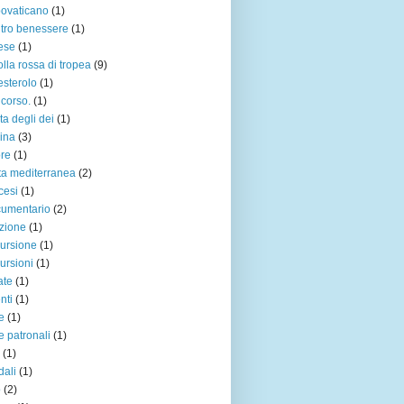
ovaticano
(1)
tro benessere
(1)
ese
(1)
olla rossa di tropea
(9)
esterolo
(1)
corso.
(1)
ta degli dei
(1)
ina
(3)
re
(1)
ta mediterranea
(2)
cesi
(1)
umentario
(2)
zione
(1)
ursione
(1)
ursioni
(1)
ate
(1)
nti
(1)
re
(1)
re patronali
(1)
(1)
dali
(1)
o
(2)