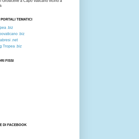
i Grotticelle a Capo Vaticano vicino a
a
 PORTALI TEMATICI
pea .biz
ovaticano .biz
abresi .net
g Tropea .biz
RI FISSI
E DI FACEBOOK