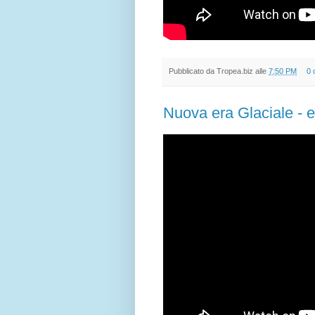
Pubblicato da
Tropea.biz
alle
7:50 PM
0 
Nuova era Glaciale - 