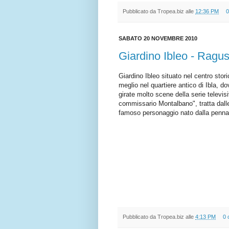
Pubblicato da
Tropea.biz
alle
12:36 PM
0
SABATO 20 NOVEMBRE 2010
Giardino Ibleo - Ragusa
Giardino Ibleo situato nel centro stor
meglio nel quartiere antico di Ibla, d
girate molto scene della serie televisi
commissario Montalbano", tratta dalle
famoso personaggio nato dalla penna 
Pubblicato da
Tropea.biz
alle
4:13 PM
0 