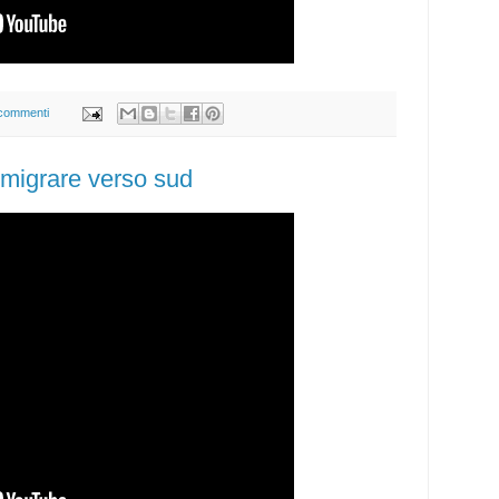
commenti
emigrare verso sud