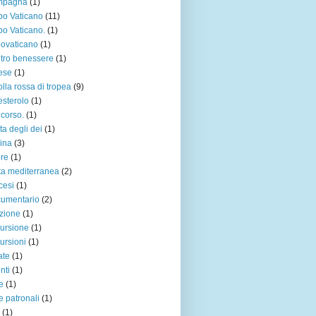
mpagna
(1)
o Vaticano
(11)
o Vaticano.
(1)
ovaticano
(1)
tro benessere
(1)
ese
(1)
olla rossa di tropea
(9)
esterolo
(1)
corso.
(1)
ta degli dei
(1)
ina
(3)
re
(1)
ta mediterranea
(2)
cesi
(1)
umentario
(2)
zione
(1)
ursione
(1)
ursioni
(1)
ate
(1)
nti
(1)
re
(1)
re patronali
(1)
(1)