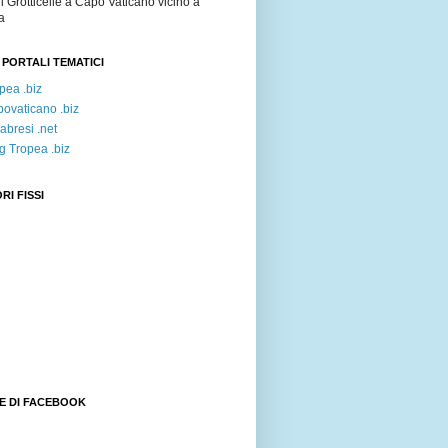
i Grotticelle a Capo Vaticano vicino a
a
 PORTALI TEMATICI
pea .biz
ovaticano .biz
abresi .net
g Tropea .biz
RI FISSI
E DI FACEBOOK