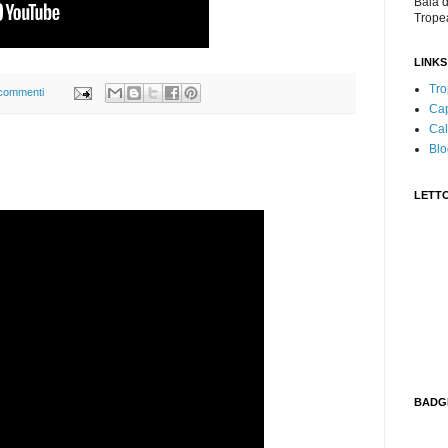
Baia d
Trope
LINKS
Tro
commenti
Cap
Cal
Blo
LETTO
BADG