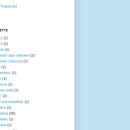
Tropea.biz
ETTE
12
(1)
13
(2)
ele
(1)
ergo capo vaticano
(2)
onio Carluccio
(1)
e
(1)
entura.
(1)
e
(1)
occo
(1)
so costo
(1)
C
(2)
 and breakfast.
(1)
atico
(1)
abria
(28)
abria.
(1)
mere
(1)