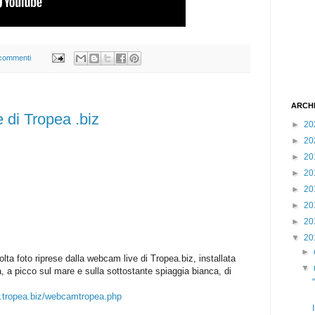
commenti
ARCH
 di Tropea .biz
►
20
►
20
►
20
►
20
►
20
►
20
►
20
▼
20
►
lta foto riprese dalla webcam live di Tropea.biz, installata
▼
a, a picco sul mare e sulla sottostante spiaggia bianca, di
w.tropea.biz/webcamtropea.php