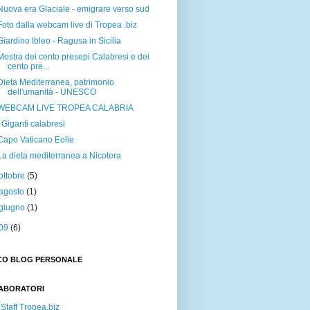
Nuova era Glaciale - emigrare verso sud
Foto dalla webcam live di Tropea .biz
Giardino Ibleo - Ragusa in Sicilia
Mostra dei cento presepi Calabresi e dei
cento pre...
Dieta Mediterranea, patrimonio
dell'umanità - UNESCO
WEBCAM LIVE TROPEA CALABRIA
I Giganti calabresi
Capo Vaticano Eolie
La dieta mediterranea a Nicotera
ottobre
(5)
agosto
(1)
giugno
(1)
09
(6)
CO BLOG PERSONALE
ABORATORI
Staff Tropea.biz