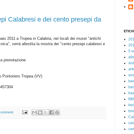
pi Calabresi e dei cento presepi da
ETICH
io 2011 a Tropea in Calabria, nei locali dei musei "antichi
20
nica", verrà allestita la mostra dei "cento presepi calabresi e
20
5 v
alb
 la prenotazione
Ant
art
avv
o Pontoriero Tropea (VV)
bai
9457304
bar
bas
BB
bed
bri
commenti
Cal
cal
ca