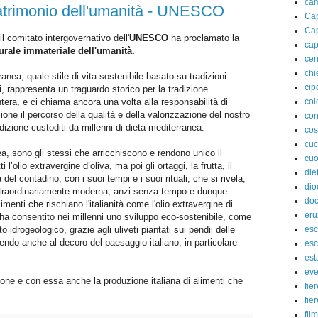
ca
atrimonio dell'umanità - UNESCO
Cap
Cap
l comitato intergovernativo dell'
UNESCO
ha proclamato la
cap
urale immateriale dell'umanità.
cen
chi
nea, quale stile di vita sostenibile basato su tradizioni
cip
ri, rappresenta un traguardo storico per la tradizione
 intera, e ci chiama ancora una volta alla responsabilità di
col
ne il percorso della qualità e della valorizzazione del nostro
con
radizione custoditi da millenni di dieta mediterranea.
cos
cuc
ea, sono gli stessi che arricchiscono e rendono unico il
cuo
 l’olio extravergine d’oliva, ma poi gli ortaggi, la frutta, il
die
 del contadino, con i suoi tempi e i suoi rituali, che si rivela,
dio
traordinariamente moderna, anzi senza tempo e dunque
doc
limenti che rischiano l'italianità come l'olio extravergine di
eru
e, ha consentito nei millenni uno sviluppo eco-sostenibile, come
to idrogeologico, grazie agli uliveti piantati sui pendii delle
esc
tendo anche al decoro del paesaggio italiano, in particolare
esc
est
eve
zione e con essa anche la produzione italiana di alimenti che
fie
fie
film