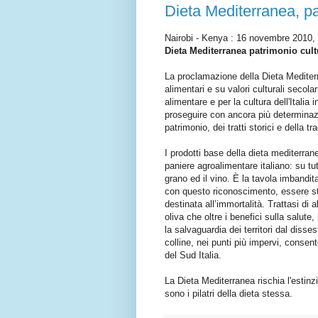
Dieta Mediterranea, p
Nairobi - Kenya : 16 novembre 2010, i
Dieta Mediterranea patrimonio cult
La proclamazione della Dieta Mediterra
alimentari e su valori culturali secola
alimentare e per la cultura dell'Italia
proseguire con ancora più determinazio
patrimonio, dei tratti storici e della t
I prodotti base della dieta mediterran
paniere agroalimentare italiano: su tutti
grano ed il vino. È la tavola imbandita
con questo riconoscimento, essere s
destinata all’immortalità. Trattasi di a
oliva che oltre i benefici sulla salut
la salvaguardia dei territori dal disses
colline, nei punti più impervi, consen
del Sud Italia.
La Dieta Mediterranea rischia l'estin
sono i pilatri della dieta stessa.