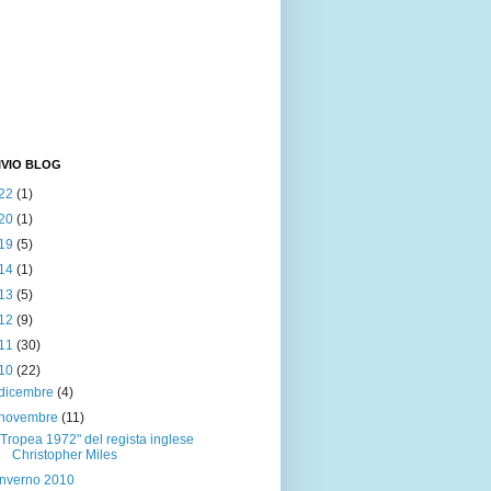
IVIO BLOG
22
(1)
20
(1)
19
(5)
14
(1)
13
(5)
12
(9)
11
(30)
10
(22)
dicembre
(4)
novembre
(11)
"Tropea 1972" del regista inglese
Christopher Miles
Inverno 2010