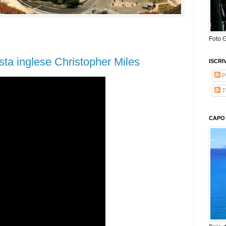
Foto G
sta inglese Christopher Miles
ISCRI
P
Tu
CAPO 