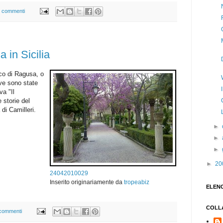
 commenti
 in Sicilia
ico di Ragusa, o
ove sono state
va "Il
 storie del
di Camilleri.
►
►
►
►
20
24042010029
Inserito originariamente da
tropeabiz
ELEN
COLL
commenti