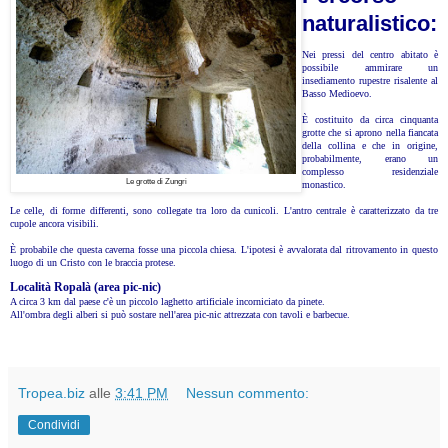
naturalistico:
Nei pressi del centro abitato è
possibile ammirare un
insediamento rupestre risalente al
Basso Medioevo.
È costituito da circa cinquanta
grotte che si aprono nella fiancata
della collina e che in origine,
probabilmente, erano un
complesso residenziale
Le grotte di Zungri
monastico.
Le celle, di forme differenti, sono collegate tra loro da cunicoli. L'antro centrale è caratterizzato da tre
cupole ancora visibili.
È probabile che questa caverna fosse una piccola chiesa. L'ipotesi è avvalorata dal ritrovamento in questo
luogo di un Cristo con le braccia protese.
Località Ropalà (area pic-nic)
A circa 3 km dal paese c'è un piccolo laghetto artificiale incorniciato da pinete.
All'ombra degli alberi si può sostare nell'area pic-nic attrezzata con tavoli e barbecue.
Tropea.biz
alle
3:41 PM
Nessun commento:
Condividi